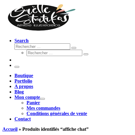
Search
Rechercher
Rechercher
Rechercher
…
Rechercher
…
Menu
Boutique
Portfolio
A propos
Blog
Mon compte
Panier
Mes commandes
Conditions générales de vente
Contact
Accueil
»
Produits identifiés “affiche chat”