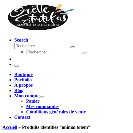
Search
Rechercher
Rechercher
Rechercher
…
Rechercher
…
Menu
Boutique
Portfolio
A propos
Blog
Mon compte
Panier
Mes commandes
Conditions générales de vente
Contact
Accueil
»
Produits identifiés “animal totem”