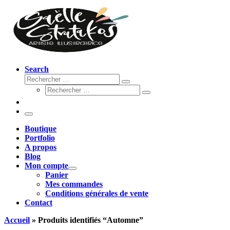
Search
Rechercher
Rechercher
Rechercher
…
Rechercher
…
Menu
Boutique
Portfolio
A propos
Blog
Mon compte
Panier
Mes commandes
Conditions générales de vente
Contact
Accueil
»
Produits identifiés “Automne”