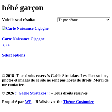
bébé garçon
Voici le seul résultat
Carte Naissance Cigogne
3,50
€
Ce
Select options
produit
a
plusieurs
variations.
Les
© 2018 Tous droits reservés Gaëlle Stratakos. Les illustrations,
options
photos et images de ce site ne sont pas libres de droits. Merci de
peuvent
me contacter.
être
choisies
© 2026
:: Gaëlle Stratakos ::
– Tous droits réservés
sur
la
Propulsé par
WP
– Réalisé avec the
Thème Customizr
page
du