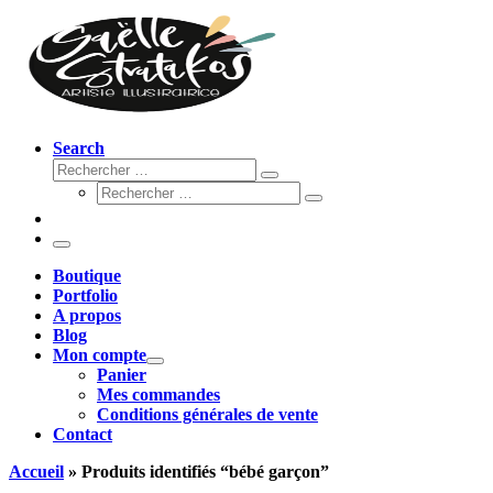
Search
Rechercher
Rechercher
Rechercher
…
Rechercher
…
Menu
Boutique
Portfolio
A propos
Blog
Mon compte
Panier
Mes commandes
Conditions générales de vente
Contact
Accueil
»
Produits identifiés “bébé garçon”