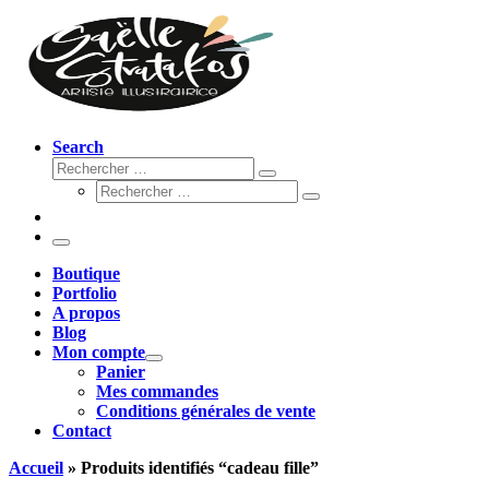
Search
Rechercher
Rechercher
Rechercher
…
Rechercher
…
Menu
Boutique
Portfolio
A propos
Blog
Mon compte
Panier
Mes commandes
Conditions générales de vente
Contact
Accueil
»
Produits identifiés “cadeau fille”