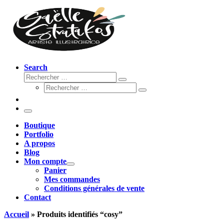
Search
Rechercher
Rechercher
Rechercher
…
Rechercher
…
Menu
Boutique
Portfolio
A propos
Blog
Mon compte
Panier
Mes commandes
Conditions générales de vente
Contact
Accueil
»
Produits identifiés “cosy”