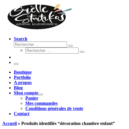
Search
Rechercher
Rechercher
Rechercher
…
Rechercher
…
Menu
Boutique
Portfolio
A propos
Blog
Mon compte
Panier
Mes commandes
Conditions générales de vente
Contact
Accueil
»
Produits identifiés “décoration chambre enfant”