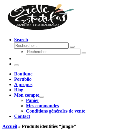
Search
Rechercher
Rechercher
Rechercher
…
Rechercher
…
Menu
Boutique
Portfolio
A propos
Blog
Mon compte
Panier
Mes commandes
Conditions générales de vente
Contact
Accueil
»
Produits identifiés “jungle”