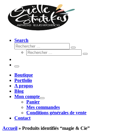
Search
Rechercher
Rechercher
Rechercher
…
Rechercher
…
Menu
Boutique
Portfolio
A propos
Blog
Mon compte
Panier
Mes commandes
Conditions générales de vente
Contact
Accueil
»
Produits identifiés “magie & Cie”