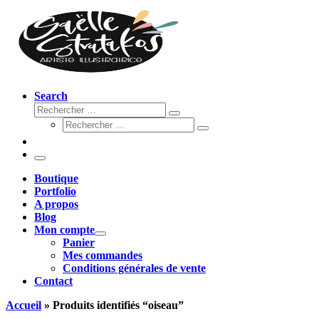
Search
Rechercher
Rechercher
Rechercher
…
Rechercher
…
Menu
Boutique
Portfolio
A propos
Blog
Mon compte
Panier
Mes commandes
Conditions générales de vente
Contact
Accueil
»
Produits identifiés “oiseau”