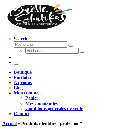
Search
Rechercher
Rechercher
Rechercher
…
Rechercher
…
Menu
Boutique
Portfolio
A propos
Blog
Mon compte
Panier
Mes commandes
Conditions générales de vente
Contact
Accueil
»
Produits identifiés “protection”