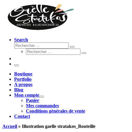
Search
Rechercher
Rechercher
Rechercher
…
Rechercher
…
Menu
Boutique
Portfolio
A propos
Blog
Mon compte
Panier
Mes commandes
Conditions générales de vente
Contact
Accueil
»
Illustration gaelle stratakos_Bouteille