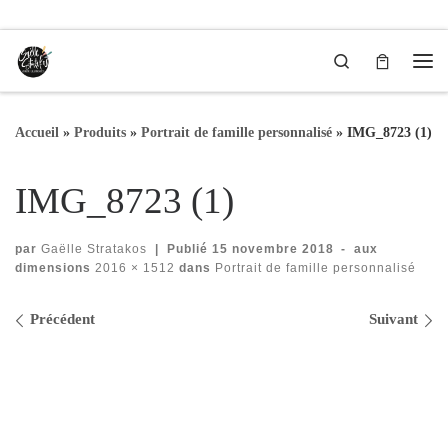
Passer au contenu
Search
Me
Accueil
»
Produits
»
Portrait de famille personnalisé
»
IMG_8723 (1)
IMG_8723 (1)
par
Gaëlle Stratakos
|
Publié
15 novembre 2018
-
aux
dimensions
2016 × 1512
dans
Portrait de famille personnalisé
Navigation des images
Précédent
Suivant