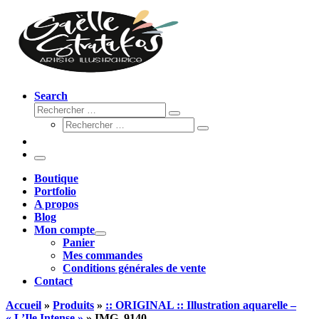
Search
Rechercher
Rechercher
Rechercher
…
Rechercher
…
Menu
Boutique
Portfolio
A propos
Blog
Mon compte
Panier
Mes commandes
Conditions générales de vente
Contact
Accueil
»
Produits
»
:: ORIGINAL :: Illustration aquarelle –
« L’Ile Intense »
»
IMG_9140