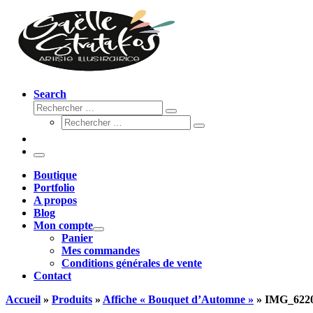
Search
Rechercher
Rechercher
Rechercher
…
Rechercher
…
Menu
Boutique
Portfolio
A propos
Blog
Mon compte
Panier
Mes commandes
Conditions générales de vente
Contact
Accueil
»
Produits
»
Affiche « Bouquet d’Automne »
»
IMG_622