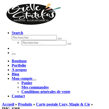
Search
Rechercher
Rechercher
Rechercher
…
Rechercher
…
Menu
Boutique
Portfolio
A propos
Blog
Mon compte
Panier
Mes commandes
Conditions générales de vente
Contact
Accueil
»
Produits
»
Carte postale Cozy, Magie & Cie
»
IMG_6368