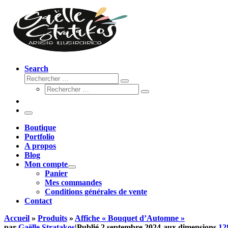
Search
Rechercher
Rechercher
Rechercher
…
Rechercher
…
Menu
Boutique
Portfolio
A propos
Blog
Mon compte
Panier
Mes commandes
Conditions générales de vente
Contact
Accueil
»
Produits
»
Affiche « Bouquet d’Automne »
par
Gaëlle Stratakos
|
Publié
2 septembre 2024
-
aux dimensions
12