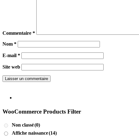
Commentaire
*
Nom
*
E-mail
*
Site web
WooCommerce Products Filter
Non classé
(0)
Affiche naissance
(14)