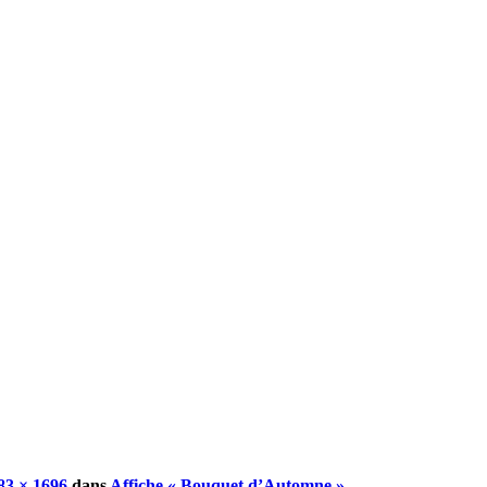
83 × 1696
dans
Affiche « Bouquet d’Automne »