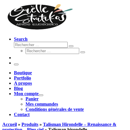
Search
Rechercher
Rechercher
Rechercher
…
Rechercher
…
Menu
Boutique
Portfolio
A propos
Blog
Mon compte
Panier
Mes commandes
Conditions générales de vente
Contact
Accueil
»
Produits
»
Talisman Hirondelle – Renaissance &
protection – Bleu ciel
»
Talisman hirondelle