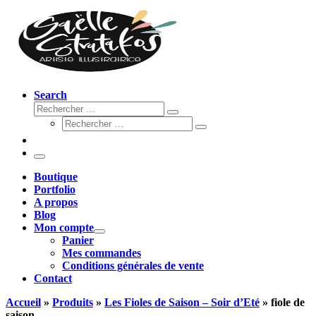
Search
Rechercher
Rechercher
Rechercher
…
Rechercher
…
Menu
Boutique
Portfolio
A propos
Blog
Mon compte
Panier
Mes commandes
Conditions générales de vente
Contact
Accueil
»
Produits
»
Les Fioles de Saison – Soir d’Eté
»
fiole de
saison