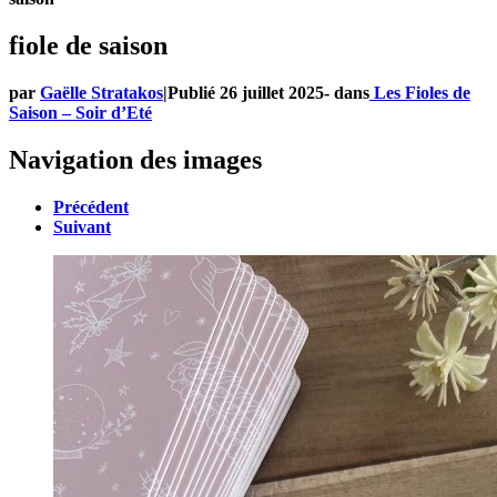
fiole de saison
par
Gaëlle Stratakos
|
Publié
26 juillet 2025
-
dans
Les Fioles de
Saison – Soir d’Eté
Navigation des images
Précédent
Suivant