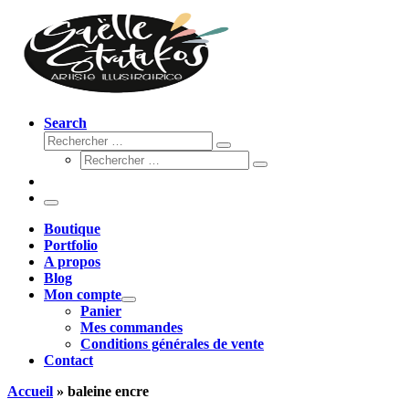
Search
Rechercher
Rechercher
Rechercher
…
Rechercher
…
Menu
Boutique
Portfolio
A propos
Blog
Mon compte
Panier
Mes commandes
Conditions générales de vente
Contact
Accueil
»
baleine encre