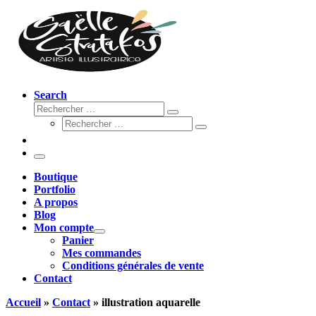
Search
Rechercher
Rechercher
Rechercher
…
Rechercher
…
Menu
Boutique
Portfolio
A propos
Blog
Mon compte
Panier
Mes commandes
Conditions générales de vente
Contact
Accueil
»
Contact
»
illustration aquarelle