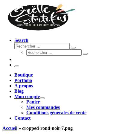
Search
Rechercher
Rechercher
Rechercher
…
Rechercher
…
Menu
Boutique
Portfolio
A propos
Blog
Mon compte
Panier
Mes commandes
Conditions générales de vente
Contact
Accueil
»
cropped-rond-noir-7.png