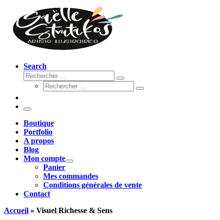
Search
Rechercher
Rechercher
Rechercher
…
Rechercher
…
Menu
Boutique
Portfolio
A propos
Blog
Mon compte
Panier
Mes commandes
Conditions générales de vente
Contact
Accueil
»
Visuel Richesse & Sens