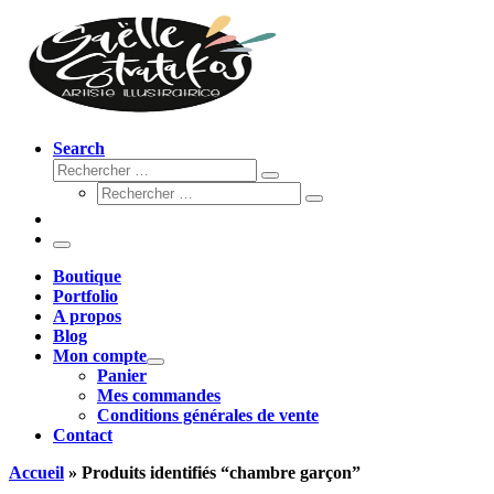
Search
Rechercher
Rechercher
Rechercher
…
Rechercher
…
Menu
Boutique
Portfolio
A propos
Blog
Mon compte
Panier
Mes commandes
Conditions générales de vente
Contact
Accueil
»
Produits identifiés “chambre garçon”