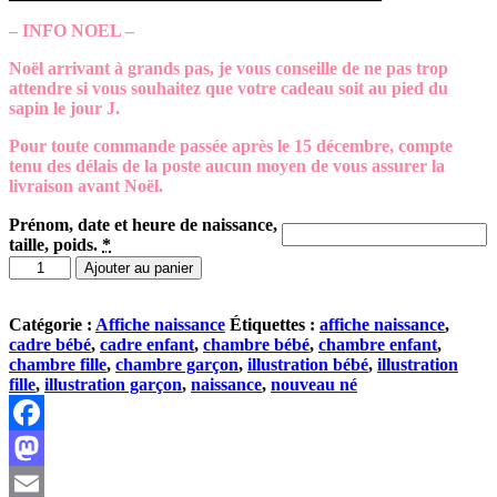
– INFO NOEL –
Noël arrivant à grands pas, je vous conseille de ne pas trop
attendre si vous souhaitez que votre cadeau soit au pied du
sapin le jour J.
Pour toute commande passée après le 15 décembre, compte
tenu des délais de la poste aucun moyen de vous assurer la
livraison avant Noël.
Prénom, date et heure de naissance,
taille, poids.
*
quantité
Ajouter au panier
de
Affiche
de
Catégorie :
Affiche naissance
Étiquettes :
affiche naissance
,
naissance
cadre bébé
,
cadre enfant
,
chambre bébé
,
chambre enfant
,
::
chambre fille
,
chambre garçon
,
illustration bébé
,
illustration
La
fille
,
illustration garçon
,
naissance
,
nouveau né
tête
dans
les
Facebook
étoiles
Mastodon
::