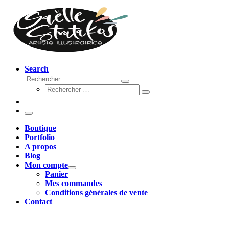
Search
Rechercher
Rechercher
Rechercher
…
Rechercher
…
Menu
Boutique
Portfolio
A propos
Blog
Mon compte
Panier
Mes commandes
Conditions générales de vente
Contact