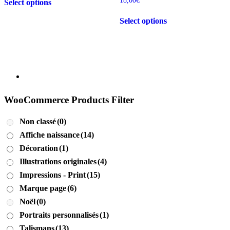
18,00
€
Select options
produit
a
Select options
plusieurs
variations.
Les
options
peuvent
être
choisies
sur
la
WooCommerce Products Filter
page
du
Non classé
(0)
produit
Affiche naissance
(14)
Décoration
(1)
Illustrations originales
(4)
Impressions - Print
(15)
Marque page
(6)
Noël
(0)
Portraits personnalisés
(1)
Talismans
(13)