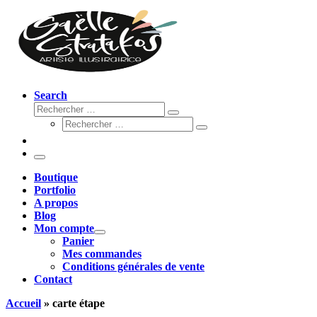
Search
Rechercher
Rechercher
Rechercher
…
Rechercher
…
Menu
Boutique
Portfolio
A propos
Blog
Mon compte
Panier
Mes commandes
Conditions générales de vente
Contact
Accueil
»
carte étape