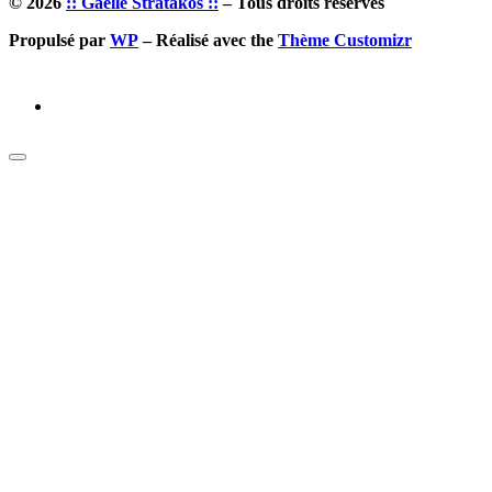
© 2026
:: Gaëlle Stratakos ::
– Tous droits réservés
Propulsé par
WP
– Réalisé avec the
Thème Customizr