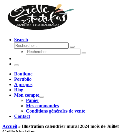
Search
Rechercher
Rechercher
Rechercher
…
Rechercher
…
Menu
Boutique
Portfolio
A propos
Blog
Mon compte
Panier
Mes commandes
Conditions générales de vente
Contact
Accueil
»
Illustration calendrier mural 2024 mois de Juillet –
Gaëlle Stratakos