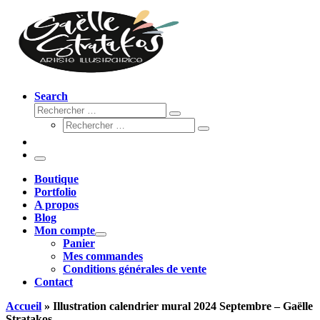
Search
Rechercher
Rechercher
Rechercher
…
Rechercher
…
Menu
Boutique
Portfolio
A propos
Blog
Mon compte
Panier
Mes commandes
Conditions générales de vente
Contact
Accueil
»
Illustration calendrier mural 2024 Septembre – Gaëlle
Stratakos