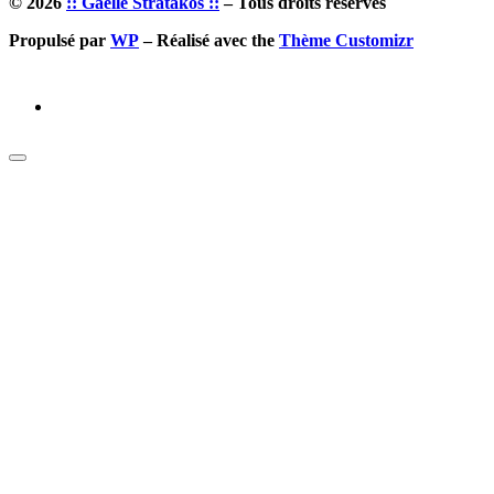
© 2026
:: Gaëlle Stratakos ::
– Tous droits réservés
Propulsé par
WP
– Réalisé avec the
Thème Customizr