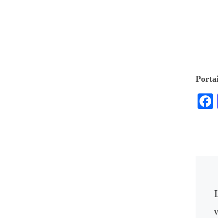
Portai
V