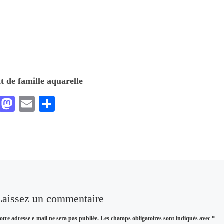
t de famille aquarelle
F
M
E
P
ac
as
m
ar
eb
to
ai
ta
oo
d
l
ge
k
o
r
n
Laissez un commentaire
otre adresse e-mail ne sera pas publiée.
Les champs obligatoires sont indiqués avec
*