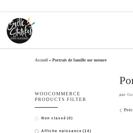
Passer au contenu
Accueil
»
Portrait de famille sur mesure
Por
WOOCOMMERCE
par
Gaë
PRODUCTS FILTER
Nav
Préc
Non classé
(0)
Affiche naissance
(14)