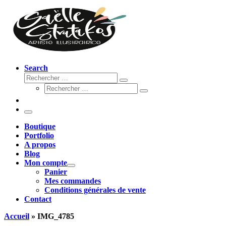
Search
Rechercher
Rechercher
Rechercher
…
Rechercher
…
Menu
Boutique
Portfolio
A propos
Blog
Mon compte
Panier
Mes commandes
Conditions générales de vente
Contact
Accueil
»
IMG_4785