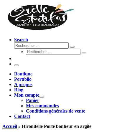
Search
Rechercher
Rechercher
Rechercher
…
Rechercher
…
Menu
Boutique
Portfolio
A propos
Blog
Mon compte
Panier
Mes commandes
Conditions générales de vente
Contact
Accueil
»
Hirondelle Porte bonheur en argile