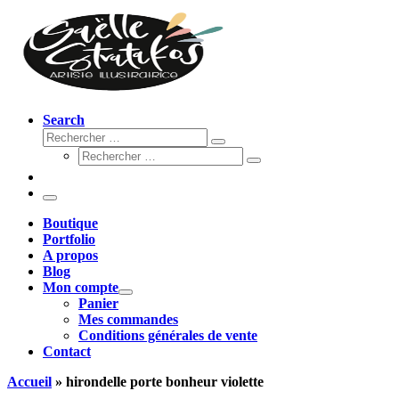
Search
Rechercher
Rechercher
Rechercher
…
Rechercher
…
Menu
Boutique
Portfolio
A propos
Blog
Mon compte
Panier
Mes commandes
Conditions générales de vente
Contact
Accueil
»
hirondelle porte bonheur violette