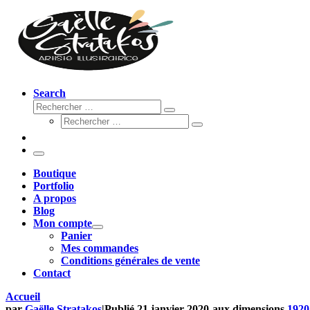
Search
Rechercher
Rechercher
Rechercher
…
Rechercher
…
Menu
Boutique
Portfolio
A propos
Blog
Mon compte
Panier
Mes commandes
Conditions générales de vente
Contact
Accueil
par
Gaëlle Stratakos
|
Publié
21 janvier 2020
-
aux dimensions
1920