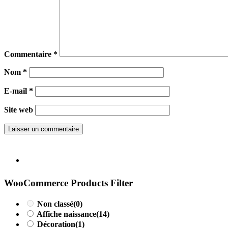
Commentaire
*
Nom
*
E-mail
*
Site web
WooCommerce Products Filter
Non classé
(0)
Affiche naissance
(14)
Décoration
(1)