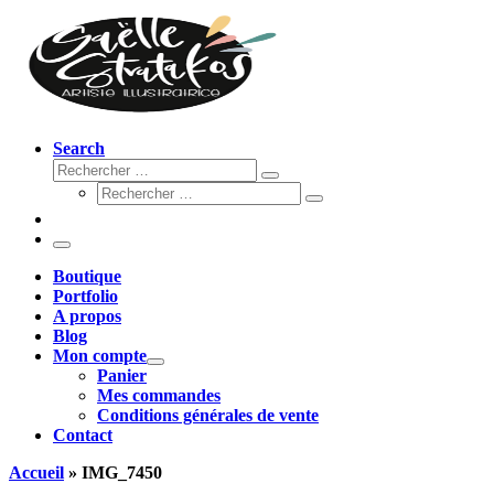
Search
Rechercher
Rechercher
Rechercher
…
Rechercher
…
Menu
Boutique
Portfolio
A propos
Blog
Mon compte
Panier
Mes commandes
Conditions générales de vente
Contact
Accueil
»
IMG_7450