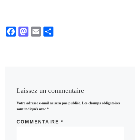
F
M
E
P
ac
as
m
ar
eb
to
ai
ta
oo
d
l
ge
k
o
r
n
Laissez un commentaire
Votre adresse e-mail ne sera pas publiée.
Les champs obligatoires
sont indiqués avec
*
COMMENTAIRE
*