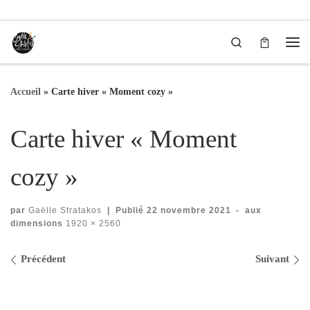
Passer au contenu
Search
Me
Accueil
»
Carte hiver « Moment cozy »
Carte hiver « Moment
cozy »
par
Gaëlle Stratakos
|
Publié
22 novembre 2021
-
aux
dimensions
1920 × 2560
Navigation des images
Précédent
Suivant