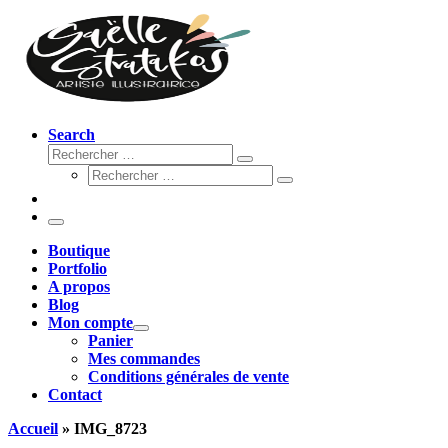
Search
Rechercher
Rechercher
Rechercher
…
Rechercher
…
Menu
Boutique
Portfolio
A propos
Blog
Mon compte
Panier
Mes commandes
Conditions générales de vente
Contact
Accueil
»
IMG_8723