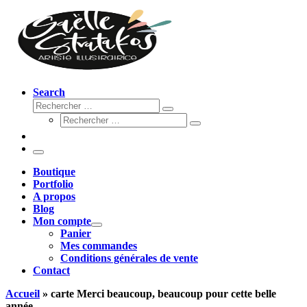
Search
Rechercher
Rechercher
Rechercher
…
Rechercher
…
Menu
Boutique
Portfolio
A propos
Blog
Mon compte
Panier
Mes commandes
Conditions générales de vente
Contact
Accueil
»
carte Merci beaucoup, beaucoup pour cette belle
année