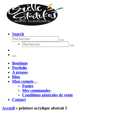
Search
Rechercher
Rechercher
Rechercher
…
Rechercher
…
Menu
Boutique
Portfolio
A propos
Blog
Mon compte
Panier
Mes commandes
Conditions générales de vente
Contact
Accueil
»
peinture acrylique abstrait 5