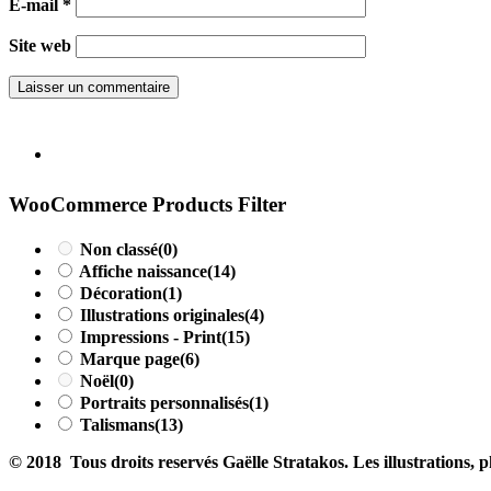
E-mail
*
Site web
WooCommerce Products Filter
Non classé
(0)
Affiche naissance
(14)
Décoration
(1)
Illustrations originales
(4)
Impressions - Print
(15)
Marque page
(6)
Noël
(0)
Portraits personnalisés
(1)
Talismans
(13)
© 2018 Tous droits reservés Gaëlle Stratakos. Les illustrations, ph