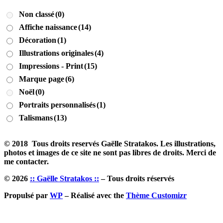
la
Non classé
(0)
page
du
Affiche naissance
(14)
produit
Décoration
(1)
Illustrations originales
(4)
Impressions - Print
(15)
Marque page
(6)
Noël
(0)
Portraits personnalisés
(1)
Talismans
(13)
© 2018 Tous droits reservés Gaëlle Stratakos. Les illustrations,
photos et images de ce site ne sont pas libres de droits. Merci de
me contacter.
© 2026
:: Gaëlle Stratakos ::
– Tous droits réservés
Propulsé par
WP
– Réalisé avec the
Thème Customizr