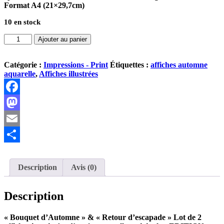
Format A4 (21×29,7cm)
10 en stock
quantité
Ajouter au panier
de
Lot
de
Catégorie :
Impressions - Print
Étiquettes :
affiches automne
2
aquarelle
,
Affiches illustrées
affiches
-
"Bouquet
Facebook
d'Automne"
Mastodon
&
"Retour
Email
d'escapade"
Partager
Description
Avis (0)
Description
« Bouquet d’Automne » & « Retour d’escapade » Lot de 2