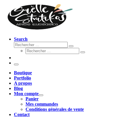
Search
Rechercher
Rechercher
Rechercher
…
Rechercher
…
Menu
Boutique
Portfolio
A propos
Blog
Mon compte
Panier
Mes commandes
Conditions générales de vente
Contact