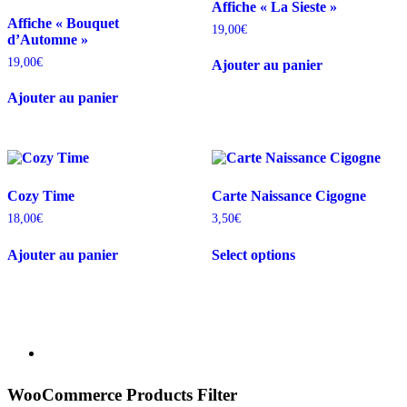
Affiche « La Sieste »
Affiche « Bouquet
19,00
€
d’Automne »
19,00
€
Ajouter au panier
Ajouter au panier
Cozy Time
Carte Naissance Cigogne
18,00
€
3,50
€
Ce
Ajouter au panier
Select options
produit
a
plusieurs
variations.
Les
options
peuvent
être
choisies
WooCommerce Products Filter
sur