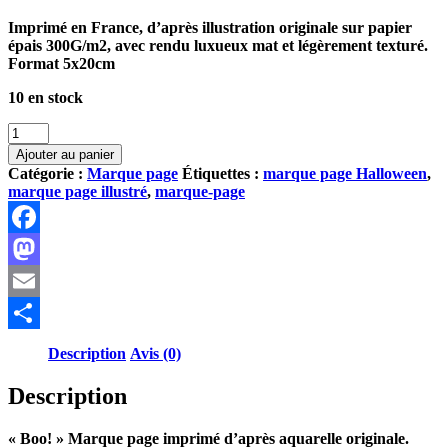
Imprimé en France, d’après illustration originale sur papier
épais 300G/m2, avec rendu luxueux mat et légèrement texturé.
Format 5x20cm
10 en stock
quantité
de
Ajouter au panier
Marque
Catégorie :
Marque page
Étiquettes :
marque page Halloween
,
page
marque page illustré
,
marque-page
-
Boo!
Facebook
Mastodon
Email
Partager
Description
Avis (0)
Description
« Boo! » Marque page imprimé d’après aquarelle originale.