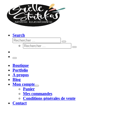
Search
Rechercher
Rechercher
Rechercher
…
Rechercher
…
Menu
Boutique
Portfolio
A propos
Blog
Mon compte
Panier
Mes commandes
Conditions générales de vente
Contact