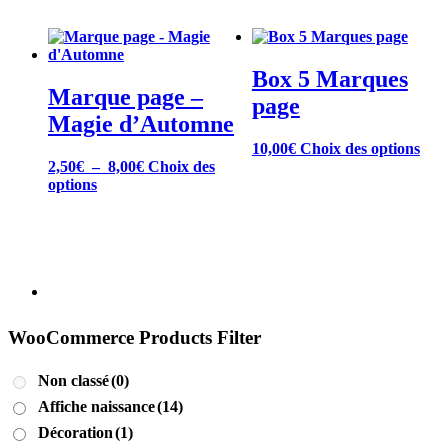
a
2,50€
plusieurs
à
variations.
6,00€
Les
Box 5 Marques
options
Marque page –
peuvent
page
être
Magie d’Automne
choisies
Ce
10,00
€
Choix des options
sur
Plage
prod
2,50
€
–
8,00
€
Choix des
la
Ce
de
a
options
page
produit
prix :
plus
du
a
2,50€
vari
produit
plusieurs
à
Les
variations.
8,00€
opti
Les
peu
options
être
peuvent
choi
être
sur
WooCommerce Products Filter
choisies
la
sur
pag
Non classé
(0)
la
du
page
prod
Affiche naissance
(14)
du
Décoration
(1)
produit