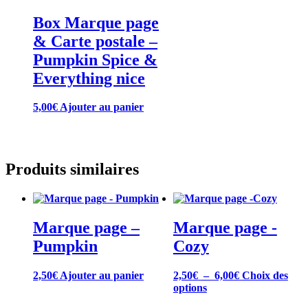
Box Marque page
& Carte postale –
Pumpkin Spice &
Everything nice
5,00
€
Ajouter au panier
Produits similaires
Marque page –
Marque page -
Pumpkin
Cozy
Plage
2,50
€
Ajouter au panier
2,50
€
–
6,00
€
Choix des
Ce
de
options
produit
prix :