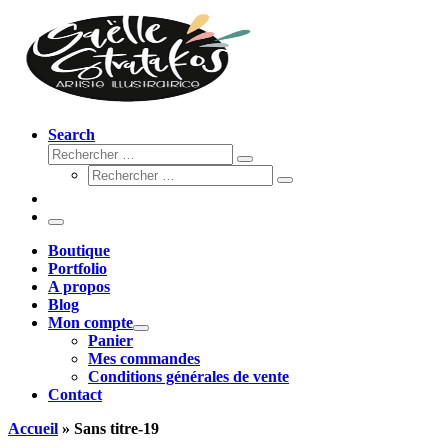
Search
Rechercher
Rechercher
Rechercher
…
Rechercher
…
Menu
Boutique
Portfolio
A propos
Blog
Mon compte
Panier
Mes commandes
Conditions générales de vente
Contact
Accueil
»
Sans titre-19