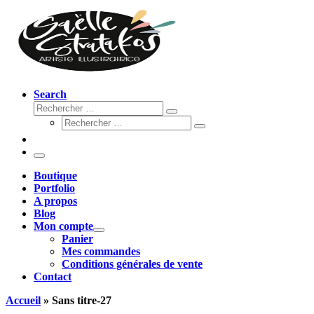
Search
Rechercher
Rechercher
Rechercher
…
Rechercher
…
Menu
Boutique
Portfolio
A propos
Blog
Mon compte
Panier
Mes commandes
Conditions générales de vente
Contact
Accueil
»
Sans titre-27