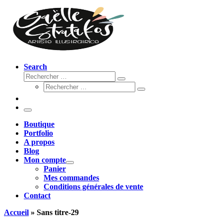
Search
Rechercher
Rechercher
Rechercher
…
Rechercher
…
Menu
Boutique
Portfolio
A propos
Blog
Mon compte
Panier
Mes commandes
Conditions générales de vente
Contact
Accueil
»
Sans titre-29