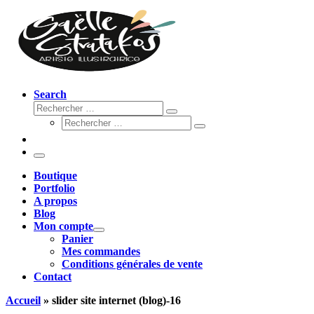
Search
Rechercher
Rechercher
Rechercher
…
Rechercher
…
Menu
Boutique
Portfolio
A propos
Blog
Mon compte
Panier
Mes commandes
Conditions générales de vente
Contact
Accueil
»
slider site internet (blog)-16