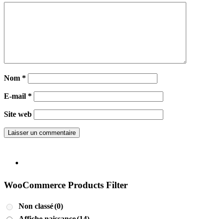
Nom
*
E-mail
*
Site web
WooCommerce Products Filter
Non classé
(0)
Affiche naissance
(14)