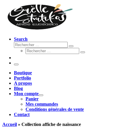
Search
Rechercher
Rechercher
Rechercher
…
Rechercher
…
Menu
Boutique
Portfolio
A propos
Blog
Mon compte
Panier
Mes commandes
Conditions générales de vente
Contact
Accueil
»
Collection affiche de naissance