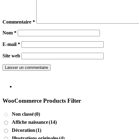
Commentaire
*
Nom
*
E-mail
*
Site web
WooCommerce Products Filter
Non classé
(0)
Affiche naissance
(14)
Décoration
(1)
Illustrations originales
(4)