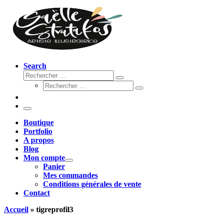
Search
Rechercher
Rechercher
Rechercher
…
Rechercher
…
Menu
Boutique
Portfolio
A propos
Blog
Mon compte
Panier
Mes commandes
Conditions générales de vente
Contact
Accueil
»
tigreprofil3