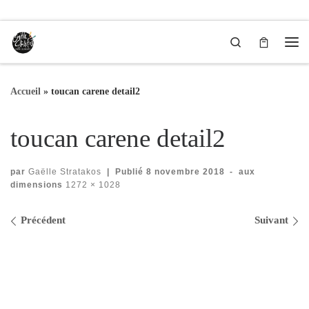
Passer au contenu
Search
Me
Accueil
»
toucan carene detail2
toucan carene detail2
par
Gaëlle Stratakos
|
Publié
8 novembre 2018
-
aux
dimensions
1272 × 1028
Navigation des images
Précédent
Suivant