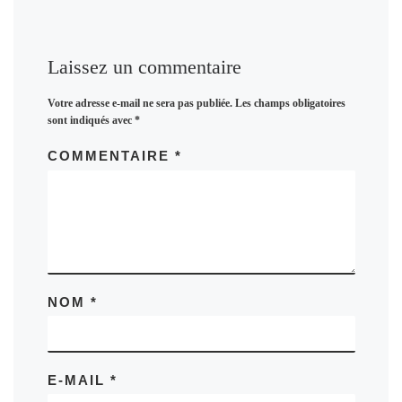
o
o
i
r
o
d
l
t
k
o
a
Laissez un commentaire
n
g
Votre adresse e-mail ne sera pas publiée.
Les champs obligatoires
e
sont indiqués avec
*
r
COMMENTAIRE
*
NOM
*
E-MAIL
*