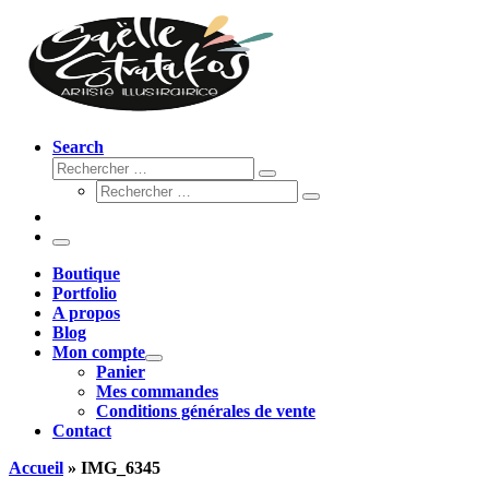
Search
Rechercher
Rechercher
Rechercher
…
Rechercher
…
Menu
Boutique
Portfolio
A propos
Blog
Mon compte
Panier
Mes commandes
Conditions générales de vente
Contact
Accueil
»
IMG_6345