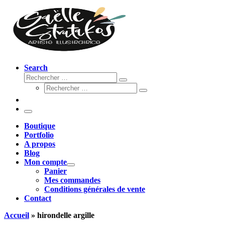
Search
Rechercher
Rechercher
Rechercher
…
Rechercher
…
Menu
Boutique
Portfolio
A propos
Blog
Mon compte
Panier
Mes commandes
Conditions générales de vente
Contact
Accueil
»
hirondelle argille