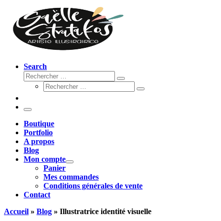
Search
Rechercher
Rechercher
Rechercher
…
Rechercher
…
Menu
Boutique
Portfolio
A propos
Blog
Mon compte
Panier
Mes commandes
Conditions générales de vente
Contact
Accueil
»
Blog
»
Illustratrice identité visuelle